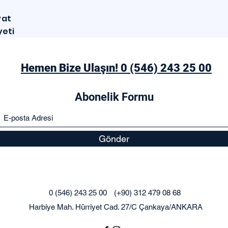
yat
yeti
Hemen Bize Ulaşın! 0 (546) 243 25 00
Abonelik Formu
Gönder
0 (546) 243 25 00
(+90) 312 479 08 68
Harbiye Mah. Hürriyet Cad. 27/C Çankaya/ANKARA